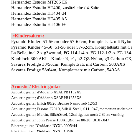
Hernandez Estudio MT206 E6
Hernandez Estudio HT400, zusätzliche d4-Saite
Hernandez Estudio HT404 d4
Hernandez Estudio HT405 A5
Hernandez Estudio HT406 E6
«Kindersaiten»:
Pyramid Kinder 51-56cm oder 57-62cm, Komplettsatz mit Nylon
Pyramid Kinder 45-50, 51-56 oder 57-62cm, Komplettsatz mit C
La Bella, incl 2 x g3wound, FG 114-1/4 o. FG 112-1/2 o. FG 13
Knobloch 300 AKI – Kinder ¾, e1, h2-QZ Nylon, g3 Carbon CX,
Savarez Prodige 38/56cm, Komplettsatz mit Carbon, 500AXS
Savarez Prodige 58/64m, Komplettsatz mit Carbon, 540AS
Acoustic / Electric guitar
Acoustic guitar, d'Addario XSABPB1152XS
Acoustic guitar, d'Addario XSABPB1253XS
Acoustic guitar, Elixir 80/20 Bronze Nannoweb 12/53
Acoustic guitar, Fisoma F2010, Silk & Steel, .011-.047, momentan nicht vor
Acoustic guitar, Martin, Silk&Steel, 12saitig, nur noch 2 Sätze vorrätig
Acoustic guitar, John Pearse 100XL,Bronze 80/20, .010 -.047
Electric guitar, D'Addario NYXL 0095/44
Electric guitar, D'Addario NYXL 10/46