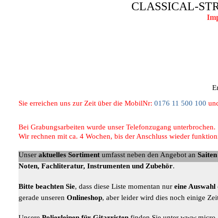
CLASSICAL-STRING
Im
E
Sie erreichen uns zur Zeit über die MobilNr:
0176 11 500 100
und
Bei Grabungsarbeiten wurde unser Telefonzugang unterbrochen.
Wir rechnen mit ca. 4 Wochen, bis der Anschluss wieder funktioni
Unser
aktuelles Sortiment
umfasst neben den Angebot an
Saite
Noten, Fachliteratur, Instrumenten und Zubehör
.
Bitte beachten Sie
, dass diese Liste momentan nur
eine Auswahl
gerade unseren
Onlineshop
, aber leider wird dies noch einige Z
Unsere
Polierleinen für Gitarristen
finden Sie unter www.micro