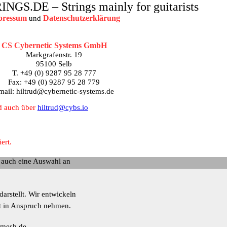
S.DE – Strings mainly for guitarists
pressum
Datenschutzerklärung
und
CS Cybernetic Systems GmbH
Markgrafenstr. 19
95100 Selb
T. +49 (0) 9287 95 28 777
Fax: +49 (0) 9287 95 28 779
mail: hiltrud@cybernetic-systems.de
 auch über
hiltrud@cybs.io
ert.
n
auch eine Auswahl an
darstellt. Wir entwickeln
eit in Anspruch nehmen.
-mesh.de
.