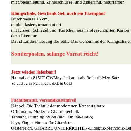
mit Spielanleitung, Zitherschlüssel und Zitherring, naturfarben
Klangschale, Geschenk-Set, noch ein Exemplar!
Durchmesser 15 cm,
dunkel lasiert, ornamentiert
mit Kissen, Schlägel und Kästchen aus handgeschöpften Karton
dazu Literatur:
David Lindner,Gesang der Stille-Das Geheimnis der Klangschale
Sonderposten, solange Vorrat reicht!
Jetzt wieder lieferbar!!
Hannabach 815LT GWMey- bekannt als Reihard-Mey-Satz
e1 und b2 in Nylon, g3w dAE in Gold
Fachliteratur, versandkostenfrei!
Käppel, Die Technik der moderenen Konzertgitarre
Offermann, Moderne Gitarrentechnik
Tennant, Pumping nylon (incl. Online-audio)
Payr, Finger-Fitness für Gitarristen
Oesterreich, GITARRE UNTERRICHTEN-Didaktik-Methodik-Lehr