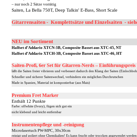
– nur noch 2 Sätze vorrätig
Saiten, La Bella 750T, Deep Talkin' E-Bass, Short Scale
Gitarrensaiten - Komplettsätze und Einzelsaiten - sieh
NEU im Sortiment
Halfset d’Addario XTCN-3B, Composite Basset aus XTC-45, NT
Halfset d’Addario XTCH-3B, Composite Basset aus XTC-46, HT
Saiten-Profi, 6er Set für Gitarren-Nerds – Einführungspreis
läßt die Saiten freier vibrieren und verbessert dadurch den Klang der Saiten (Einlochbo
Schneller und sicherer Saitenwechsel, verhindern ein mögliches Durchrutschen
Made in Spanien, Material ist kompostierbar (aus Mais)
Premium Fret Marker
Enthält 12 Punkte
Farbe: offwhite (Ivory), fügen sich gut ein
nicht klebend und leicht entfernbar
Instrumentenpflege und -reinigung
Microfasertuch PW-MPC, 30x30cm
reinigt und poliert ohne Chemikalien! Es kann feucht oder troccken angewendet werden u