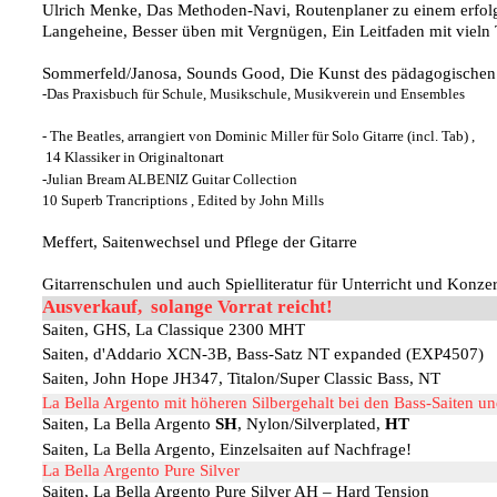
Ulrich Menke, Das Methoden-Navi, Routenplaner zu einem erfolg
Langeheine, Besser üben mit Vergnügen, Ein Leitfaden mit vieln
Sommerfeld/Janosa, Sounds Good, Die Kunst des pädagogischen
-Das Praxisbuch für Schule, Musikschule, Musikverein und Ensembles
- The Beatles, arrangiert von Dominic Miller für Solo Gitarre (incl. Tab) ,
14 Klassiker in Originaltonart
-Julian Bream ALBENIZ Guitar Collection
10 Superb Trancriptions , Edited by John Mills
Meffert, Saitenwechsel und Pflege der Gitarre
Gitarrenschulen und auch Spielliteratur für Unterricht und Konzer
Ausverkauf, solange Vorrat reicht!
Saiten, GHS, La Classique 2300 MHT
Saiten, d'Addario XCN-3B, Bass-Satz NT expanded (EXP4507)
Saiten, John Hope JH347, Titalon/Super Classic Bass, NT
La Bella Argento mit höheren Silbergehalt bei den Bass-Saiten u
Saiten, La Bella Argento
SH
, Nylon/Silverplated,
HT
Saiten, La Bella Argento, Einzelsaiten auf Nachfrage!
La Bella Argento Pure Silver
Saiten, La Bella Argento Pure Silver AH – Hard Tension